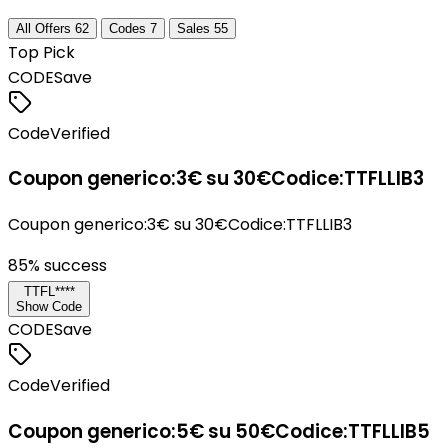
All Offers
62
Codes
7
Sales
55
Top Pick
CODE
Save
Code
Verified
Coupon generico:3€ su 30€Codice:TTFLLIB3
Coupon generico:3€ su 30€Codice:TTFLLIB3
85
% success
TTFL****
Show Code
CODE
Save
Code
Verified
Coupon generico:5€ su 50€Codice:TTFLLIB5