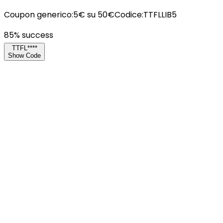
Coupon generico:5€ su 50€Codice:TTFLLIB5
85
% success
TTFL****
Show Code