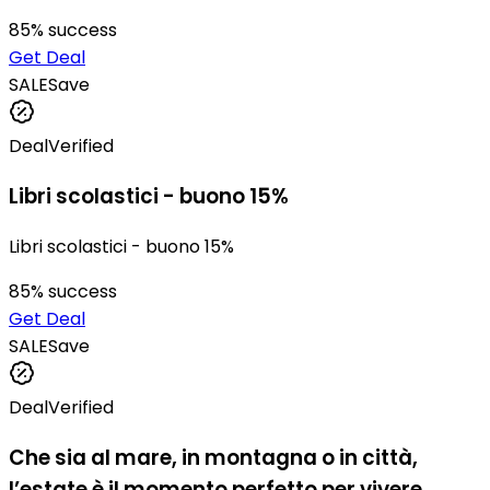
85
% success
Get Deal
SALE
Save
Deal
Verified
Libri scolastici - buono 15%
Libri scolastici - buono 15%
85
% success
Get Deal
SALE
Save
Deal
Verified
Che sia al mare, in montagna o in città,
l’estate è il momento perfetto per vivere