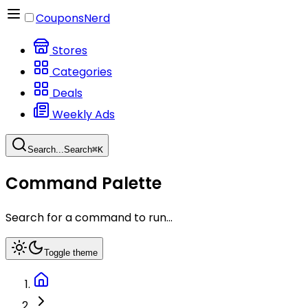
CouponsNerd
Stores
Categories
Deals
Weekly Ads
Search...
Search
⌘
K
Command Palette
Search for a command to run...
Toggle theme